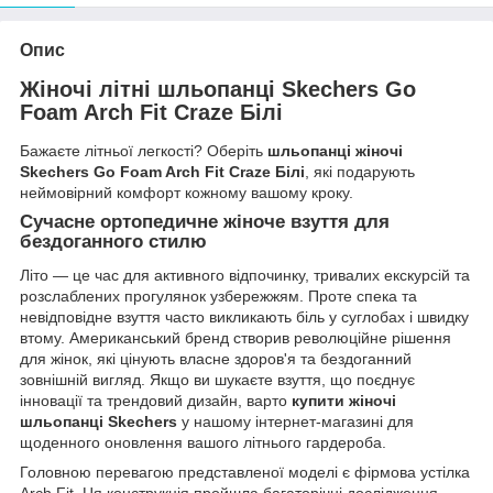
Опис
Жіночі літні шльопанці Skechers Go
Foam Arch Fit Craze Білі
Бажаєте літньої легкості? Оберіть
шльопанці жіночі
Skechers Go Foam Arch Fit Craze Білі
, які подарують
неймовірний комфорт кожному вашому кроку.
Сучасне
ортопедичне жіноче взуття
для
бездоганного стилю
Літо — це час для активного відпочинку, тривалих екскурсій та
розслаблених прогулянок узбережжям. Проте спека та
невідповідне взуття часто викликають біль у суглобах і швидку
втому. Американський бренд створив революційне рішення
для жінок, які цінують власне здоров'я та бездоганний
зовнішній вигляд. Якщо ви шукаєте взуття, що поєднує
інновації та трендовий дизайн, варто
купити жіночі
шльопанці Skechers
у нашому інтернет-магазині для
щоденного оновлення вашого літнього гардероба.
Головною перевагою представленої моделі є фірмова устілка