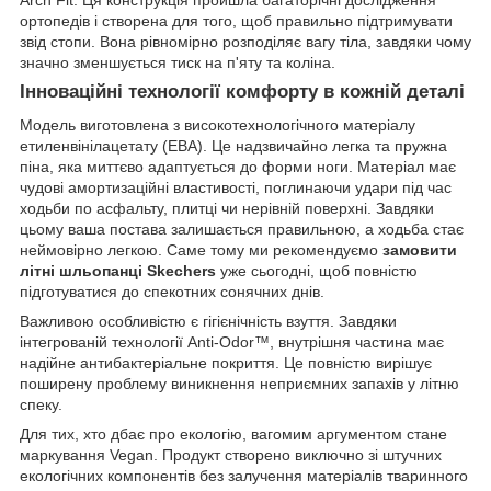
Arch Fit. Ця конструкція пройшла багаторічні дослідження
ортопедів і створена для того, щоб правильно підтримувати
звід стопи. Вона рівномірно розподіляє вагу тіла, завдяки чому
значно зменшується тиск на п'яту та коліна.
Інноваційні технології комфорту в кожній деталі
Модель виготовлена з високотехнологічного матеріалу
етиленвінілацетату (ЕВА). Це надзвичайно легка та пружна
піна, яка миттєво адаптується до форми ноги. Матеріал має
чудові амортизаційні властивості, поглинаючи удари під час
ходьби по асфальту, плитці чи нерівній поверхні. Завдяки
цьому ваша постава залишається правильною, а ходьба стає
неймовірно легкою. Саме тому ми рекомендуємо
замовити
літні шльопанці Skechers
уже сьогодні, щоб повністю
підготуватися до спекотних сонячних днів.
Важливою особливістю є гігієнічність взуття. Завдяки
інтегрованій технології Anti-Odor™, внутрішня частина має
надійне антибактеріальне покриття. Це повністю вирішує
поширену проблему виникнення неприємних запахів у літню
спеку.
Для тих, хто дбає про екологію, вагомим аргументом стане
маркування Vegan. Продукт створено виключно зі штучних
екологічних компонентів без залучення матеріалів тваринного