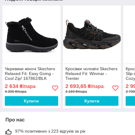
Черевики жіночі Skechers
Кросівки чоловічі Skechers
Крос
Relaxed Fit: Easy Going -
Relaxed Fit: Winmar -
Slip
Cool Zip! 167862/BLK
Trenter
Cozy
2 634
2 693,65
2 9
₴/пара
₴/пара
4 390 ₴/пара
3 169 ₴/пара
3 790
Купити
Купити
Про нас
97% позитивних з 223 відгуків за рік