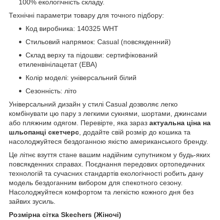
100% екологічність складу.
Технічні параметри товару для точного підбору:
Код виробника: 140325 WHT
Стильовий напрямок: Casual (повсякденний)
Склад верху та підошви: сертифікований
етиленвінілацетат (ЕВА)
Колір моделі: універсальний білий
Сезонність: літо
Універсальний дизайн у стилі Casual дозволяє легко
комбінувати цю пару з легкими сукнями, шортами, джинсами
або пляжним одягом. Перевірте, яка зараз
актуальна ціна на
шльопанці скетчерс
, додайте свій розмір до кошика та
насолоджуйтеся бездоганною якістю американського бренду.
Це літнє взуття стане вашим надійним супутником у будь-яких
повсякденних справах. Поєднання передових ортопедичних
технологій та сучасних стандартів екологічності робить дану
модель бездоганним вибором для спекотного сезону.
Насолоджуйтеся комфортом та легкістю кожного дня без
зайвих зусиль.
Розмірна сітка Skechers (Жіночі)