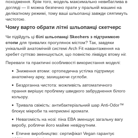
походження. Крім того, модель максимально невибаглива в
догляді — її можна безпечно прати у пральній машині на
делікатному режимі, тому ваші шльопанці завжди сяятимуть
чистотою.
Чому варто обрати
літні шльопанці скетчерс
Чи підійдуть ці
білі шльопанці Skechers з підтримкою
стопи
для тривалих прогулянок містом? Так, завдяки
унікальній анатомічній системі Arch Fit навантаження на
хребет суттєво зменшується, що повністю ліквідує втому ніг.
Переваги та практичні особливості використання моделі:
Зниження втоми: ортопедична устілка підтримує
анатомічну арку, захищаючи суглоби.
Бездоганна чистота: можливість автоматичного
прання вирішує проблему швидкого забруднення білого
кольору.
Тривала свіжість: антибактеріальний шар Anti-Odor™
блокує мікроби та неприємні аромати.
Невагомість на нозі: піна ЕВА зменшує загальну вагу
виробу, роблячи його майже невідчутним.
Етичне виробництво: сертифікат Vegan гарантує