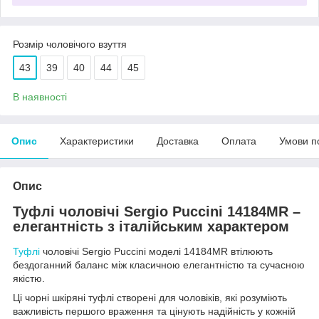
Розмір чоловічого взуття
43
39
40
44
45
В наявності
Опис
Характеристики
Доставка
Оплата
Умови п
Опис
Туфлі чоловічі Sergio Puccini 14184MR –
елегантність з італійським характером
Туфлі
чоловічі Sergio Puccini моделі 14184MR втілюють
бездоганний баланс між класичною елегантністю та сучасною
якістю.
Ці чорні шкіряні туфлі створені для чоловіків, які розуміють
важливість першого враження та цінують надійність у кожній