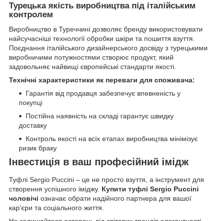
Турецька якість виробництва під італійським
контролем
Виробництво в Туреччині дозволяє бренду використовувати
найсучасніші технології обробки шкіри та пошиття взуття.
Поєднання італійського дизайнерського досвіду з турецькими
виробничими потужностями створює продукт, який
задовольняє найвищі європейські стандарти якості.
Технічні характеристики як переваги для споживача:
Гарантія від продавця забезпечує впевненість у
покупці
Постійна наявність на складі гарантує швидку
доставку
Контроль якості на всіх етапах виробництва мінімізує
ризик браку
Інвестиція в ваш професійний імідж
Туфлі Sergio Puccini – це не просто взуття, а інструмент для
створення успішного іміджу.
Купити туфлі Sergio Puccini
чоловічі
означає обрати надійного партнера для вашої
кар'єри та соціального життя.
Не залишайтеся осторонь від світових трендів елегантності.