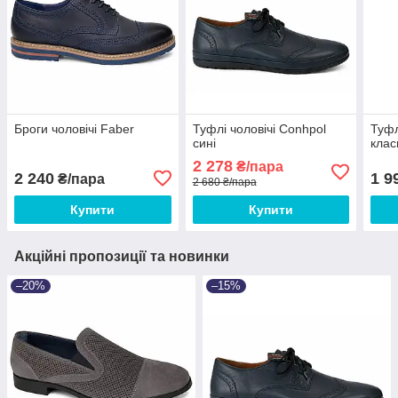
Броги чоловічі Faber
Туфлі чоловічі Conhpol
Туфл
сині
клас
2 278
₴/пара
2 240
1 9
₴/пара
2 680 ₴/пара
Купити
Купити
Акційні пропозиції та новинки
–20%
–15%