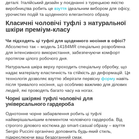
деталі. Італійський дизайн у поєднанні з турецькою якістю
виробництва робить це
взуття
ідеальним вибором для офісу,
урочистих подій та щоденного елегантного образу.
Класичні чоловічі туфлі з натуральної
шкіри преміум-класу
Чи підходять ці туфлі для щоденного носіння в офісі?
Абсолютно так – модель 14184MR спеціально розроблена
для інтенсивного використання, забезпечуючи комфорт
протягом цілого робочого дня.
Натуральна шкіра верху проходить спеціальну обробку, що
надає матеріалу еластичність та стійкість до деформацій. Ця
технологія дозволяє взуттю зберігати первісну
форму
навіть
після тривалого носіння, що особливо важливо для ділових
людей, які проводять багато часу на ногах.
Чорні шкіряні туфлі чоловічі для
універсального гардероба
Однотонне чорне забарвлення робить ці туфлі
найвирішальнішим елементом чоловічого гардероба. Від
строгого ділового костюма до smart-casual образу – взуття
Sergio Puccini органічно доповнить будь-який стиль,
підкреслюючи ваш бездоганний смак.