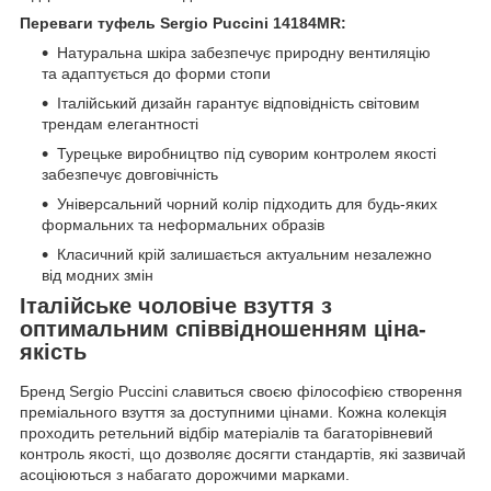
Переваги туфель Sergio Puccini 14184MR:
Натуральна шкіра забезпечує природну вентиляцію
та адаптується до форми стопи
Італійський дизайн гарантує відповідність світовим
трендам елегантності
Турецьке виробництво під суворим контролем якості
забезпечує довговічність
Універсальний чорний колір підходить для будь-яких
формальних та неформальних образів
Класичний крій залишається актуальним незалежно
від модних змін
Італійське чоловіче взуття з
оптимальним співвідношенням ціна-
якість
Бренд Sergio Puccini славиться своєю філософією створення
преміального взуття за доступними цінами. Кожна колекція
проходить ретельний відбір матеріалів та багаторівневий
контроль якості, що дозволяє досягти стандартів, які зазвичай
асоціюються з набагато дорожчими марками.