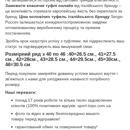
Замовити класичні туфлі онлайн
від італійського бренду –
це можливість отримати європейську якість без переплати за
бренд.
Ціна чоловічих туфель італійського бренду
Sergio
Puccini залишається конкурентоспроможною завдяки
оптимізованому виробничому процесу та прямим
постачанням.
Зробіть крок назустріч успіху з туфлями, які підкреслюють ваш
статус та підтверджують ваш вишуканий смак.
Розмірний ряд з 40 по 46 :40=26.5 см., 41=27.5
см., 42=28см., 43=28.5 см., 44=29.5см., 45=30см.,
46=30.5 см
Перед покупкою заміряйте довжину устілки вашого взуття і
зв'яжіться з нами для узгодження наявності потрібного
розміру.
Наші переваги:
понад 17 років роботи та кілька тисяч задоволених
клієнтів (100% позитивних відгуків: sport-tops.com.ua
фото та відео в живу безпосередньо вашого
товару перед відправкою!
гарантований обмін та повернення товару!